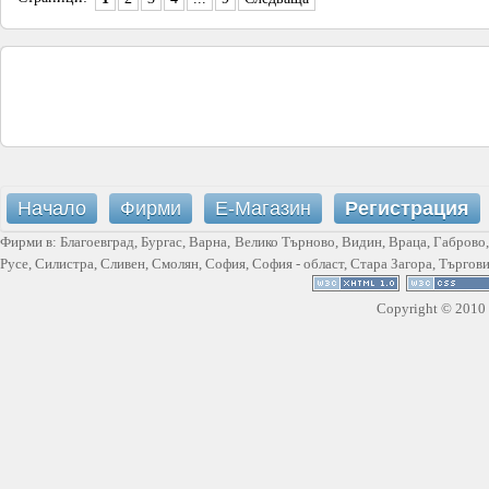
Начало
Фирми
Е-Магазин
Регистрация
Фирми в:
Благоевград
,
Бургас
,
Варна
,
Велико Търново
,
Видин
,
Враца
,
Габрово
Русе
,
Силистра
,
Сливен
,
Смолян
,
София
,
София - област
,
Стара Загора
,
Търгов
Copyright © 2010