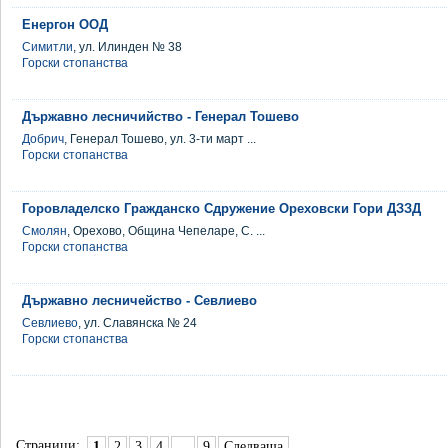
Енергон ООД
Симитли
, ул. Илинден № 38
Горски стопанства
Държавно лесничийство - Генерал Тошево
Добрич
, Генерал Тошево, ул. 3-ти март ...
Горски стопанства
Горовладелско Гражданско Сдружение Ореховски Гори ДЗЗД
Смолян
, Орехово, Община Чепеларе, С. ...
Горски стопанства
Държавно лесничейство - Севлиево
Севлиево
, ул. Славянска № 24
Горски стопанства
Страници:
1
2
3
4
...
9
Следваща