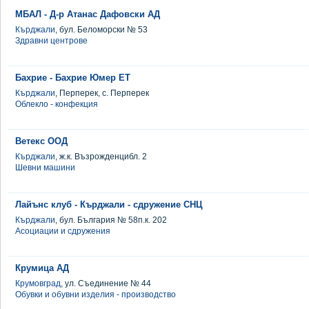
МБАЛ - Д-р Атанас Дафовски АД
Кърджали
, бул. Беломорски № 53
Здравни центрове
Бахрие - Бахрие Юмер ЕТ
Кърджали
, Перперек, с. Перперек
Облекло - конфекция
Ветекс ООД
Кърджали
, ж.к. Възрожденцибл. 2
Шевни машини
Лайънс клуб - Кърджали - сдружение СНЦ
Кърджали
, бул. България № 58п.к. 202
Асоциации и сдружения
Крумица АД
Крумовград
, ул. Съединение № 44
Обувки и обувни изделия - производство