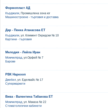
Формопласт АД
Кърджали
, Промишлена зона юг
Машиностроене - търговия и доставка
Дар - Пенка Атанасова ЕТ
Кърджали
, ул. Климент Охридски № 10
Картини - търговия
Мелодия - Лейла Иран
Момчилград
, ул.Орфей № 7
Барове
РВК Наркооп
Джебел
, ул. Еделвайс № 17
Супермаркети
Вива - Валентина Табакова ЕТ
Момчилград
, ул. Маказа № 22
Стоматологични кабинети