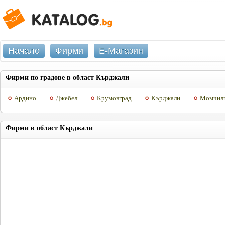
Начало
Фирми
Е-Магазин
Фирми по градове в област Кърджали
Ардино
Джебел
Крумовград
Кърджали
Момчил
Фирми в област Кърджали