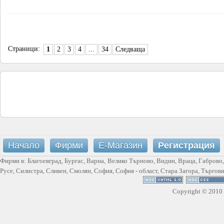
Страници:
1
2
3
4
...
34
Следваща
Начало
Фирми
Е-Магазин
Регистрация
Фирми в:
Благоевград
,
Бургас
,
Варна
,
Велико Търново
,
Видин
,
Враца
,
Габрово
Русе
,
Силистра
,
Сливен
,
Смолян
,
София
,
София - област
,
Стара Загора
,
Търгов
Copyright © 2010