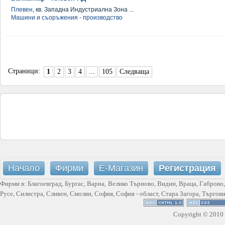
Плевен
, кв. Западна Индустриална Зона ...
Машини и съоръжения - производство
Страници:
1
2
3
4
...
105
Следваща
Начало
Фирми
Е-Магазин
Регистрация
Фирми в:
Благоевград
,
Бургас
,
Варна
,
Велико Търново
,
Видин
,
Враца
,
Габрово
Русе
,
Силистра
,
Сливен
,
Смолян
,
София
,
София - област
,
Стара Загора
,
Търгов
Copyright © 2010