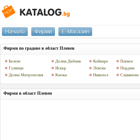
Начало
Фирми
Е-Магазин
Фирми по градове в област Плевен
Белене
Долни Дъбник
Койнаре
Плевен
Гулянци
Искър
Левски
Пордим
Долна Митрополия
Кнежа
Никопол
Славяново
Фирми в област Плевен