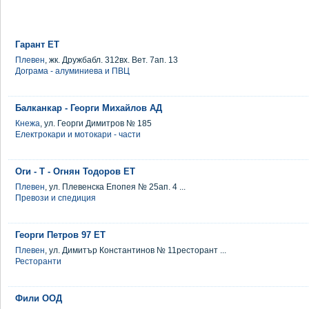
Гарант ЕТ
Плевен
, жк. Дружбабл. 312вх. Вет. 7ап. 13
Дограма - алуминиева и ПВЦ
Балканкар - Георги Михайлов АД
Кнежа
, ул. Георги Димитров № 185
Електрокари и мотокари - части
Оги - Т - Огнян Тодоров ЕТ
Плевен
, ул. Плевенска Епопея № 25ап. 4 ...
Превози и спедиция
Георги Петров 97 ЕТ
Плевен
, ул. Димитър Константинов № 11ресторант ...
Ресторанти
Фили ООД