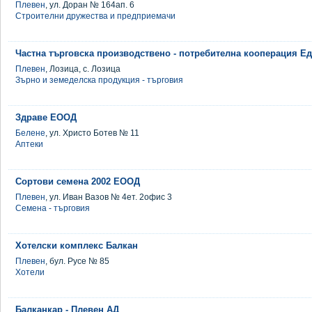
Плевен
, ул. Доран № 164ап. 6
Строителни дружества и предприемачи
Частна търговска производствено - потребителна кооперация Е
Плевен
, Лозица, с. Лозица
Зърно и земеделска продукция - търговия
Здраве ЕООД
Белене
, ул. Христо Ботев № 11
Аптеки
Сортови семена 2002 ЕООД
Плевен
, ул. Иван Вазов № 4ет. 2офис 3
Семена - търговия
Хотелски комплекс Балкан
Плевен
, бул. Русе № 85
Хотели
Балканкар - Плевен АД