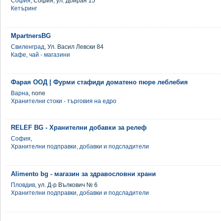
София
, София, ул. Дойран 15
Кетъринг
MpartnersBG
Свиленград
, Ул. Васил Левски 84
Кафе, чай - магазини
Фарая ООД | Фурми стафиди доматено пюре леблебия
Варна
, none
Хранителни стоки - търговия на едро
RELEF BG - Хранителни добавки за релеф
София
,
Хранителни подправки, добавки и подсладители
Alimento bg - магазин за здравословни храни
Пловдив
, ул. Д-р Вълкович № 6
Хранителни подправки, добавки и подсладители