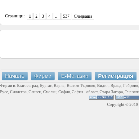
Страници:
1
2
3
4
...
537
Следваща
Начало
Фирми
Е-Магазин
Регистрация
Фирми в:
Благоевград
,
Бургас
,
Варна
,
Велико Търново
,
Видин
,
Враца
,
Габрово
Русе
,
Силистра
,
Сливен
,
Смолян
,
София
,
София - област
,
Стара Загора
,
Търгов
Copyright © 2010