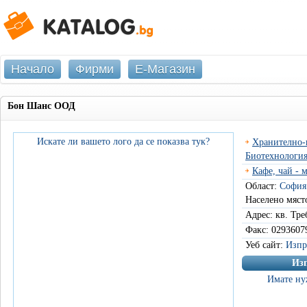
Начало
Фирми
Е-Магазин
Бон Шанс ООД
Искате ли вашето лого да се показва тук?
Хранително-
Биотехнология
Кафе, чай - 
Област:
София
Населено мяст
Адрес: кв. Тр
Факс: 0293607
Уеб сайт:
Изпр
Изп
Имате ну