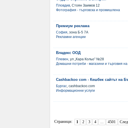
Пловдив
, Стоян Заимов 12
Фотография - търговска и промишлена
Премиум реклама
София
, зона Б-5 7А
Рекламни агенции
Владекс ООД
Плевен
, ул „Кара Кольо” №28
Домашни потреби - магазини и търговия на
Cashbackoo com - Кешбек сайтът на Б
Бургас
, cashbackoo.com
Информационни услуги
Страници:
1
2
3
4
...
4501
Сле