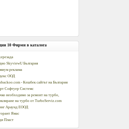
дни 10 Фирми в каталога
ерезада
дио SkyviewU България
миум реклама
декс ООД
hbackoo.com - Кешбек сайтът на България
рт Софтуер Системс
чко необходимо за ремонт на турбо,
иклиране на турбо от TurboServiz.com
инг Араунд ЕООД
торант Ямас
ди Пласт