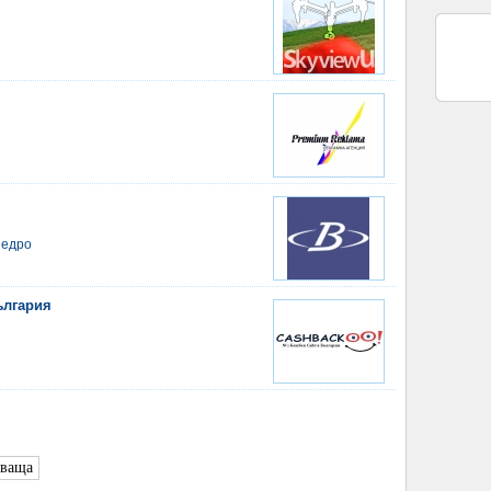
 едро
ългария
дваща