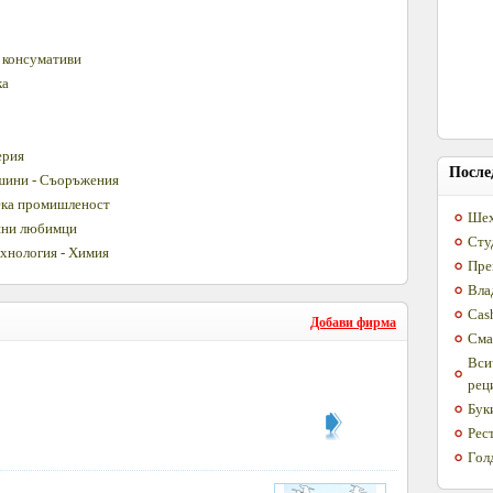
 консумативи
ка
ерия
После
ашини - Съоръжения
Лека промишленост
Шех
ашни любимци
Сту
хнология - Химия
Пре
Вла
Cas
Добави фирма
Сма
Вси
рец
Бук
Рес
Гол