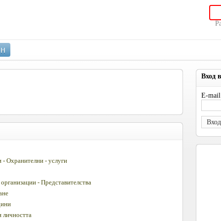
Р
ин
Вход 
E-mail
Вход
 - Охранителни - услуги
 организации - Представителства
ане
дини
и личността