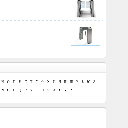
Н
О
П
Р
С
Т
У
Ф
Х
Ц
Ч
Ш
Щ
Ъ
Ь
Ю
Я
N
O
P
Q
R
S
T
U
V
W
X
Y
Z