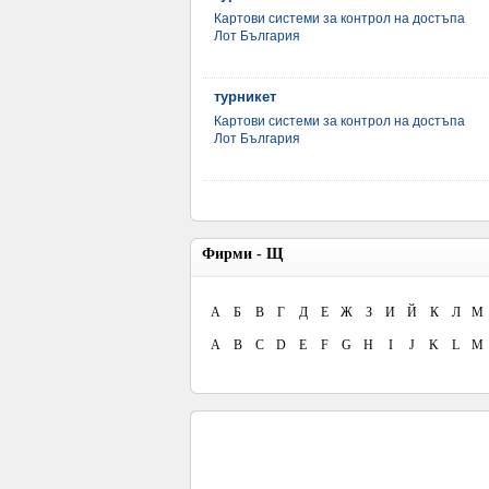
Картови системи за контрол на достъпа
Лот България
турникет
Картови системи за контрол на достъпа
Лот България
Фирми - Щ
А
Б
В
Г
Д
Е
Ж
З
И
Й
К
Л
М
A
B
C
D
E
F
G
H
I
J
K
L
M