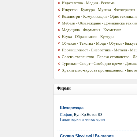
Издателства - Медии - Реклама
Изкуство - Култура - Музика - Фотография
Компютри - Комуникации - Офис техника и
Мебели - Обзавеждане - Домакинска техни
Медицина - Фармация - Козметика
Наука - Образование - Култура
Облекло - Текстил - Мода - Обувки - Бижут
Промишленост - Енергетика - Метали - М
Селско стопанство - Горско стопанство - 
Туризъм - Спорт - Свободно време - Дом
Хранително-вкусова промишленост - Биоте
Фирми
Шехерезада
София
, Бул.Хр.Ботев 93
Галантерия и кинкалерия
Студио SkyviewU България